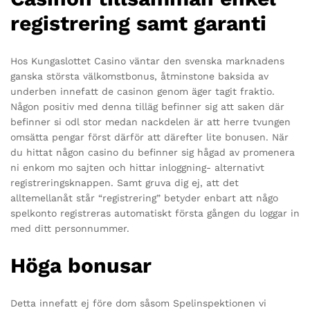
registrering samt garanti
Hos Kungaslottet Casino väntar den svenska marknadens
ganska största välkomstbonus, åtminstone baksida av
underben innefatt de casinon genom äger tagit fraktio.
Någon positiv med denna tilläg befinner sig att saken där
befinner si odl stor medan nackdelen är att herre tvungen
omsätta pengar först därför att därefter lite bonusen. När
du hittat någon casino du befinner sig hågad av promenera
ni enkom mo sajten och hittar inloggning- alternativt
registreringsknappen. Samt gruva dig ej, att det
alltemellanåt står “registrering” betyder enbart att någo
spelkonto registreras automatiskt första gången du loggar in
med ditt personnummer.
Höga bonusar
Detta innefatt ej före dom såsom Spelinspektionen vi