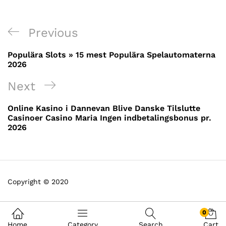
Post
Previous
Previous
navigation
Post
Populära Slots » 15 mest Populära Spelautomaterna
2026
Next
Next
Post
Online Kasino i Dannevan Blive Danske Tilslutte
Casinoer Casino Maria Ingen indbetalingsbonus pr.
2026
Copyright © 2020
0
Home
Category
Search
Cart