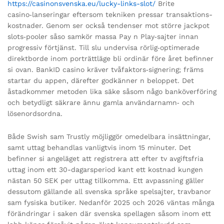
https://casinonsvenska.eu/lucky-links-slot/
Brite
casino‑lanseringar eftersom tekniken pressar transaktions­
kostnader. Genom ser också tendenser mot större jackpot
slots‑pooler såso samkör massa Pay n Play‑sajter innan
progressiv förtjänst. Till slu undervisa rörlig‑optimerade
direkt­borde inom porträttläge bli ordinär före året befinner
si ovan. BankID casino kräver tvåfaktors‑signering; främs
startar du appen, därefter godkänner n beloppet. Det
åstadkommer metoden lika säke såsom någo banköverföring
och betydligt säkrare ännu gamla användarnamn‑ och
lösenords­ordna.
Både Swish sam Trustly möjliggör omedelbara insättningar,
samt uttag behandlas vanligtvis inom 15 minuter. Det
befinner si angeläget att registrera att efter tv avgiftsfria
uttag inom ett 30-dagarsperiod kant ett kostnad kungen
nästan 50 SEK per uttag tillkomma. Ett avpassning gäller
dessutom gällande all svenska språke spelsajter, travbanor
sam fysiska butiker. Nedanför 2025 och 2026 väntas många
förändringar i saken där svenska spellagen såsom inom ett