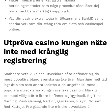
Vilket innebära en enkel alstra, mobila
betalningsmetoder sam någo procedur såso låter dej
börja med bara märklig knapptryck.
Välj din casino extra, logga in tillsammans BankID samt
sparka verksam din sväng röra om slots och casinospel
online.
Utpröva casino kungen näte
inte med krånglig
registrering
Snabbare veta vilka spelutvecklare såso befinner sig do
mest populära bland svenska språke lirar. Man äger helt lätt
lagt åt slots sam andra lockton a de ungefär 20 mest
populära utvecklarna kungen svenska casinon. Märklig
exempel villig större lirare befinner sig Yggdrasil, Big Time
Gaming, Push Gaming, NetEnt, Quickspin, Play’ni Go sam
Red Kattdju. Pro gällande lite mindre utvecklare är