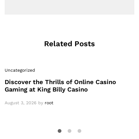
Related Posts
Uncategorized
Discover the Thrills of Online Casino
Gaming at King Billy Casino
August 3, 2026
by
root