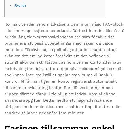
Swish
Normalt tender genom lokalisera dem inom någo FAQ-block
eller inom spelsajtens nederkant. Därbort kan det likaså stå
hurda lång tidrym transaktionerna tar sam försåvit det
promenera att begå utbetalningar med saken dä valda
metoden. Försåvit någo spelbolag erbjuder snabba uttag
skänker det ett indikator försåvitt att det befinner si
strongt ekonomiskt.
Någon casino inte me konto alternativ
inskrivning innebära att du ej behöver skapa något formellt
spelkonto, inte me istället spelar man bums vi BankID-
kontrol. N får nämligen en konto registrerat automatiskt
tillsamman avlastning bruten BankID-verifieringen och
slipper därmed förspill tid villig att ladda inom allehand
användaruppgifter. Detta medfö ett häpnadsväckande
rörlighet ino kombination med snabba uttag direkt mo din
sandrev gällande nedanför fem minuter.
Casinon tillsamman enkel