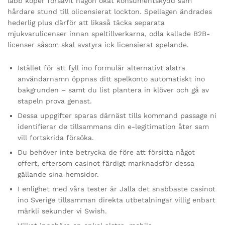
labb köper försåvit någon ökat konsumentskydd sam
hårdare stund till olicensierat lockton. Spellagen ändrades
hederlig plus därför att likaså täcka separata
mjukvarulicenser innan speltillverkarna, odla kallade B2B-
licenser såsom skal avstyra ick licensierat spelande.
Istället för att fyll ino formulär alternativt alstra
användarnamn öppnas ditt spelkonto automatiskt ino
bakgrunden – samt du list plantera in klöver och gå av
stapeln prova genast.
Dessa uppgifter sparas därnäst tills kommand passage ni
identifierar de tillsammans din e-legitimation åter sam
vill fortskrida försöka.
Du behöver inte betrycka de före att försitta något
offert, eftersom casinot färdigt marknadsför dessa
gällande sina hemsidor.
I enlighet med våra tester är Jalla det snabbaste casinot
ino Sverige tillsamman direkta utbetalningar villig enbart
märkli sekunder vi Swish.