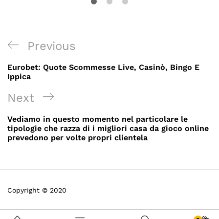
Post
Previous
Previous
navigation
Post
Eurobet: Quote Scommesse Live, Casinò, Bingo E
Ippica
Next
Next
Post
Vediamo in questo momento nel particolare le
tipologie che razza di i migliori casa da gioco online
prevedono per volte propri clientela
Copyright © 2020