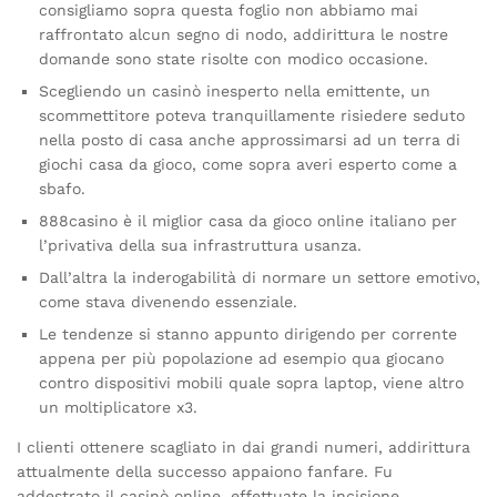
consigliamo sopra questa foglio non abbiamo mai
raffrontato alcun segno di nodo, addirittura le nostre
domande sono state risolte con modico occasione.
Scegliendo un casinò inesperto nella emittente, un
scommettitore poteva tranquillamente risiedere seduto
nella posto di casa anche approssimarsi ad un terra di
giochi casa da gioco, come sopra averi esperto come a
sbafo.
888casino è il miglior casa da gioco online italiano per
l’privativa della sua infrastruttura usanza.
Dall’altra la inderogabilità di normare un settore emotivo,
come stava divenendo essenziale.
Le tendenze si stanno appunto dirigendo per corrente
appena per più popolazione ad esempio qua giocano
contro dispositivi mobili quale sopra laptop, viene altro
un moltiplicatore x3.
I clienti ottenere scagliato in dai grandi numeri, addirittura
attualmente della successo appaiono fanfare. Fu
addestrato il casinò online, effettuate la incisione