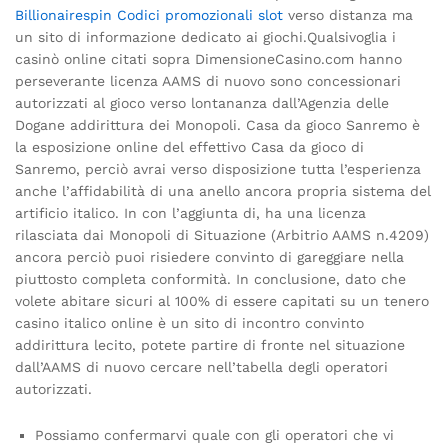
Billionairespin Codici promozionali slot
verso distanza ma
un sito di informazione dedicato ai giochi.Qualsivoglia i
casinò online citati sopra DimensioneCasino.com hanno
perseverante licenza AAMS di nuovo sono concessionari
autorizzati al gioco verso lontananza dall’Agenzia delle
Dogane addirittura dei Monopoli. Casa da gioco Sanremo è
la esposizione online del effettivo Casa da gioco di
Sanremo, perciò avrai verso disposizione tutta l’esperienza
anche l’affidabilità di una anello ancora propria sistema del
artificio italico. In con l’aggiunta di, ha una licenza
rilasciata dai Monopoli di Situazione (Arbitrio AAMS n.4209)
ancora perciò puoi risiedere convinto di gareggiare nella
piuttosto completa conformità. In conclusione, dato che
volete abitare sicuri al 100% di essere capitati su un tenero
casino italico online è un sito di incontro convinto
addirittura lecito, potete partire di fronte nel situazione
dall’AAMS di nuovo cercare nell’tabella degli operatori
autorizzati.
Possiamo confermarvi quale con gli operatori che vi