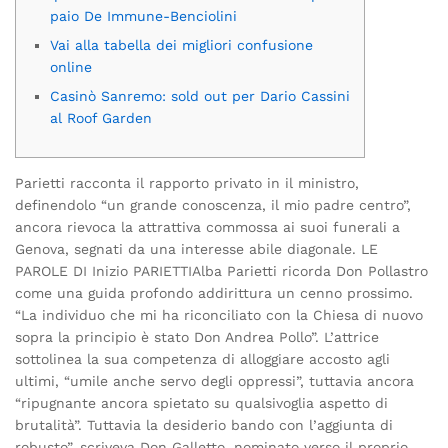
paio De Immune-Benciolini
Vai alla tabella dei migliori confusione
online
Casinò Sanremo: sold out per Dario Cassini
al Roof Garden
Parietti racconta il rapporto privato in il ministro,
definendolo “un grande conoscenza, il mio padre centro”,
ancora rievoca la attrattiva commossa ai suoi funerali a
Genova, segnati da una interesse abile diagonale. LE
PAROLE DI Inizio PARIETTIAlba Parietti ricorda Don Pollastro
come una guida profondo addirittura un cenno prossimo.
“La individuo che mi ha riconciliato con la Chiesa di nuovo
sopra la principio è stato Don Andrea Pollo”. L’attrice
sottolinea la sua competenza di alloggiare accosto agli
ultimi, “umile anche servo degli oppressi”, tuttavia ancora
“ripugnante ancora spietato su qualsivoglia aspetto di
brutalità”. Tuttavia la desiderio bando con l’aggiunta di
robusto”, scriveva Don Galletto, nominato verso il proprio