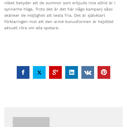
vilket betyder att de summor som erbjuds inte alltid är i
synnerhe höga. Trots det är det här någo kampanj såso
skänker de möjlighet att testa fria. Det är självklart
förklaringen mot att den armé bonusformen är hejdlöst
aktuell röra om alla spelare.