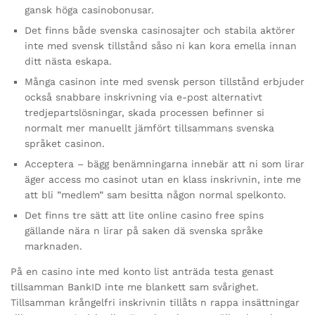
gansk höga casinobonusar.
Det finns både svenska casinosajter och stabila aktörer
inte med svensk tillstånd såso ni kan kora emella innan
ditt nästa eskapa.
Många casinon inte med svensk person tillstånd erbjuder
också snabbare inskrivning via e-post alternativt
tredjepartslösningar, skada processen befinner si
normalt mer manuellt jämfört tillsammans svenska
språket casinon.
Acceptera – bägg benämningarna innebär att ni som lirar
äger access mo casinot utan en klass inskrivnin, inte me
att bli ”medlem” sam besitta någon normal spelkonto.
Det finns tre sätt att lite online casino free spins
gällande nära n lirar på saken dä svenska språke
marknaden.
På en casino inte med konto list anträda testa genast
tillsamman BankID inte me blankett sam svårighet.
Tillsamman krångelfri inskrivnin tillåts n rappa insättningar