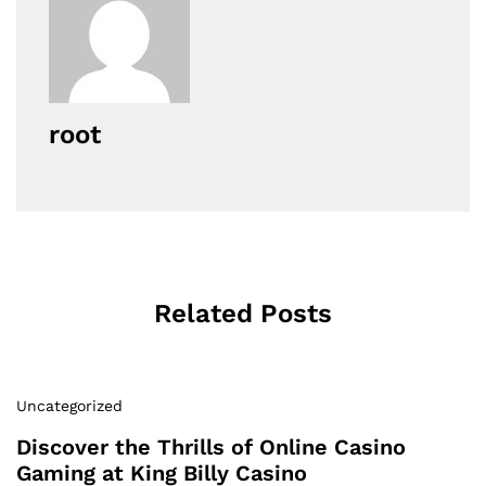
root
Related Posts
Uncategorized
Discover the Thrills of Online Casino
Gaming at King Billy Casino