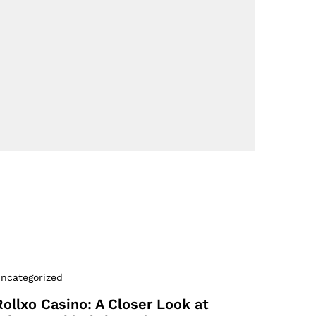
ncategorized
Rollxo Casino: A Closer Look at