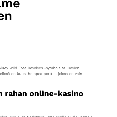
ame
en
 Gluey Wild Free Revolves -symboleita luovien
lissä on kuusi helppoa porttia, joissa on vain
an rahan online-kasino
kin, sinun on tiedettävä, että meillä ei ole varmoja