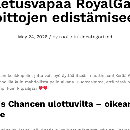
lletusvapaa RoyalG
oittojen edistämise
May 24, 2026
/
by
root
/
in
Uncategorized
sen kolikkopelin, jotta voit pyöräyttää itseäsi nauttimaan! Kerää
bolilla kuin mahdollista pelin aikana. Huomasimme, että tässä pe
pi kuin kilpailijasi
is Chancen ulottuvilta – oike
me
i taika, johon kaikki todella koulutetut ihmiset uskovat. Ensinnä