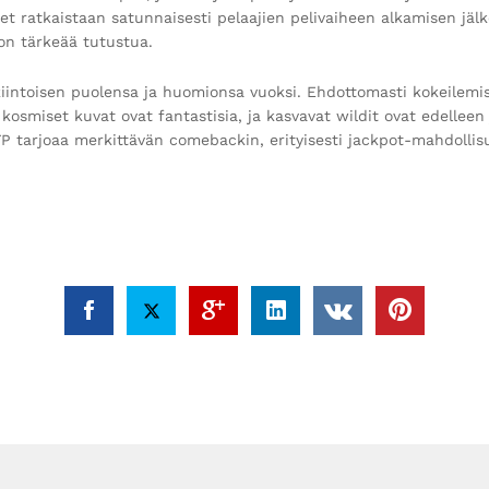
et ratkaistaan ​​satunnaisesti pelaajien pelivaiheen alkamisen jälke
 on tärkeää tutustua.
iintoisen puolensa ja huomionsa vuoksi. Ehdottomasti kokeilemise
osmiset kuvat ovat fantastisia, ja kasvavat wildit ovat edelleen 
tarjoaa merkittävän comebackin, erityisesti jackpot-mahdollisu