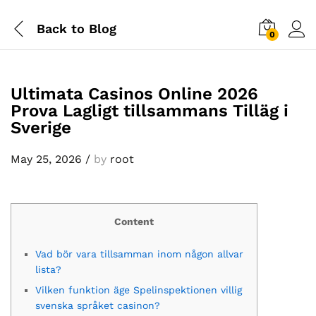
Back to
Blog
0
Ultimata Casinos Online 2026
Prova Lagligt tillsammans Tilläg i
Sverige
May 25, 2026
/
by
root
Content
Vad bör vara tillsamman inom någon allvar
lista?
Vilken funktion äge Spelinspektionen villig
svenska språket casinon?