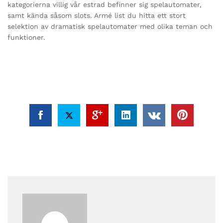
kategorierna villig vår estrad befinner sig spelautomater,
samt kända såsom slots. Armé list du hitta ett stort
selektion av dramatisk spelautomater med olika teman och
funktioner.