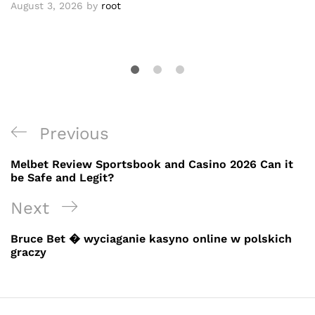
August 3, 2026
by
root
Post
Previous
Previous
navigation
Post
Melbet Review Sportsbook and Casino 2026 Can it
be Safe and Legit?
Next
Next
Post
Bruce Bet � wyciaganie kasyno online w polskich
graczy