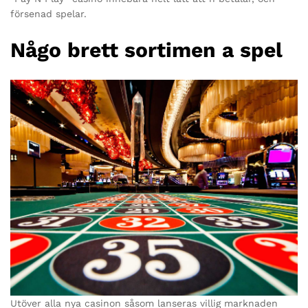
försenad spelar.
Någo brett sortimen a spel
Utöver alla nya casinon såsom lanseras villig marknaden