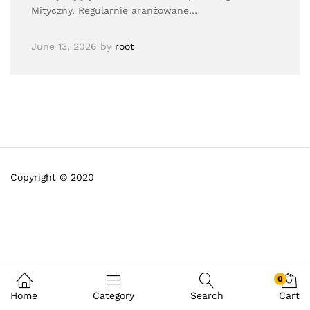
Mityczny. Regularnie aranżowane…
June 13, 2026
by
root
Copyright © 2020
0
Home
Category
Search
Cart